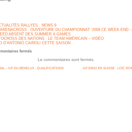
CTUALITÉS RALLYES : NEWS 9
 ARENACROSS : OUVERTURE DU CHAMPIONNAT ‘2009 CE WEEK-END –
EED ABSENT DES SUMMER X-GAMES
OCROSS DES NATIONS : LE TEAM AMÉRICAIN – VIDÉO
O D’ANTONIO CAIROLI CETTE SAISON
sur
mentaires fermés
KATHERINE
Le commentaires sont fermés.
PRUMM
BIENTÔT
L – GP DU BENELUX : QUALIFICATIONS
COMPLÈTEMENT
GP EMX2 EN SUISSE : LOÏC R
REMISE