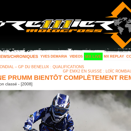
IEWS/CHRONIQUES
MX LIVE
YVES DEMARIA
VIDEOS
MX REPLAY
C
NDIAL – GP DU BENELUX : QUALIFICATIONS
GP EMX2 EN SUISSE : LOÏC ROMBA
NE PRUMM BIENTÔT COMPLÈTEMENT RE
n classé - [2008]