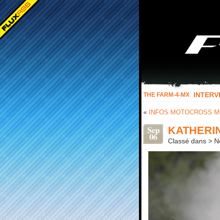
INTERV
THE FARM-4-MX
«
INFOS MOTOCROSS MO
Sep
KATHERI
06
Classé dans > No