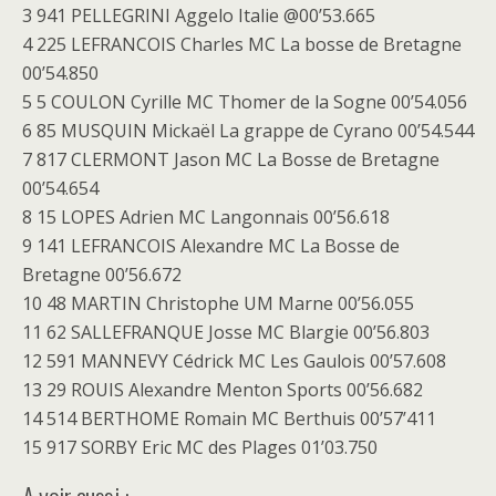
3 941 PELLEGRINI Aggelo Italie @00’53.665
4 225 LEFRANCOIS Charles MC La bosse de Bretagne
00’54.850
5 5 COULON Cyrille MC Thomer de la Sogne 00’54.056
6 85 MUSQUIN Mickaël La grappe de Cyrano 00’54.544
7 817 CLERMONT Jason MC La Bosse de Bretagne
00’54.654
8 15 LOPES Adrien MC Langonnais 00’56.618
9 141 LEFRANCOIS Alexandre MC La Bosse de
Bretagne 00’56.672
10 48 MARTIN Christophe UM Marne 00’56.055
11 62 SALLEFRANQUE Josse MC Blargie 00’56.803
12 591 MANNEVY Cédrick MC Les Gaulois 00’57.608
13 29 ROUIS Alexandre Menton Sports 00’56.682
14 514 BERTHOME Romain MC Berthuis 00’57’411
15 917 SORBY Eric MC des Plages 01’03.750