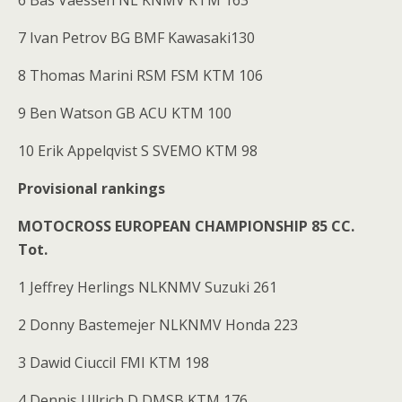
6 Bas Vaessen NL KNMV KTM 163
7 Ivan Petrov BG BMF Kawasaki130
8 Thomas Marini RSM FSM KTM 106
9 Ben Watson GB ACU KTM 100
10 Erik Appelqvist S SVEMO KTM 98
Provisional rankings
MOTOCROSS EUROPEAN CHAMPIONSHIP 85 CC.
Tot.
1 Jeffrey Herlings NLKNMV Suzuki 261
2 Donny Bastemejer NLKNMV Honda 223
3 Dawid CiucciI FMI KTM 198
4 Dennis Ullrich D DMSB KTM 176