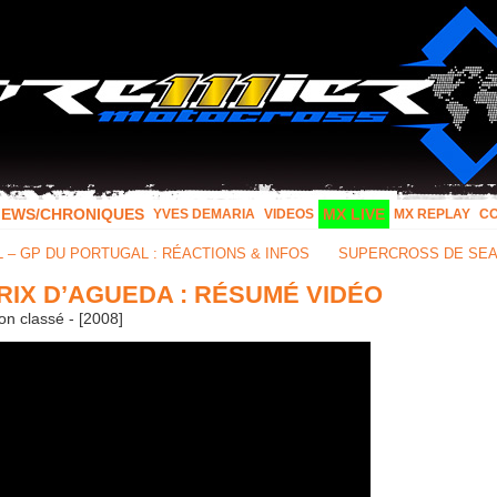
IEWS/CHRONIQUES
MX LIVE
YVES DEMARIA
VIDEOS
MX REPLAY
C
– GP DU PORTUGAL : RÉACTIONS & INFOS
SUPERCROSS DE SEA
RIX D’AGUEDA : RÉSUMÉ VIDÉO
n classé - [2008]