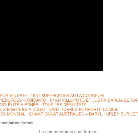
ÉOS VINTAGE : 1975′ SUPERCROSS AU LA COLISEUM
PERCROSS – TORONTO : RYAN VILLOPOTO ET JUSTIN BARCIA SE RA
S ÉLITE À ERNÉE : TOUS LES RÉSULTATS
L X-FIGHTERS À DUBAI : DANY TORRES REMPORTE LA MISE
S MONDIAL : CHAMPIONNAT AUSTRALIEN – DARYL HURLEY SUR LE
sur
mentaires fermés
GRAND
Le commentaires sont fermés.
PRIX
D’AGUEDA