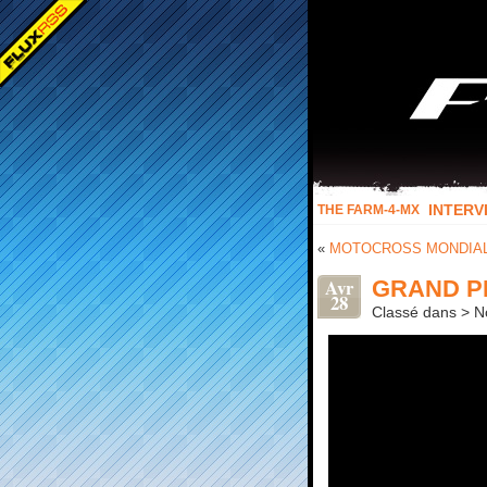
INTERV
THE FARM-4-MX
«
MOTOCROSS MONDIAL 
Avr
GRAND P
28
Classé dans > No