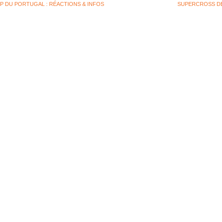
 DU PORTUGAL : RÉACTIONS & INFOS
:
SUPERCROSS DE
RÉSUMÉ
VIDÉO