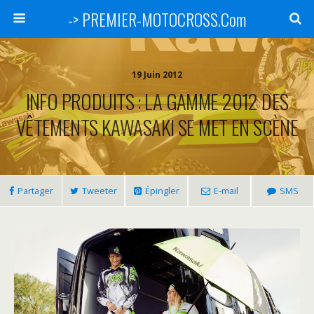
-> PREMIER-MOTOCROSS.Com
19 Juin 2012
INFO PRODUITS : LA GAMME 2012 DES
VÊTEMENTS KAWASAKI SE MET EN SCÈNE
Partager
Tweeter
Épingler
E-mail
SMS