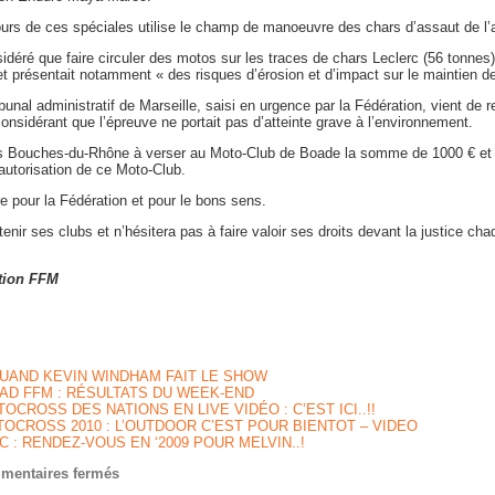
cours de ces spéciales utilise le champ de manoeuvre des chars d’assaut de l’
sidéré que faire circuler des motos sur les traces de chars Leclerc (56 tonnes) 
t présentait notamment « des risques d’érosion et d’impact sur le maintien de
bunal administratif de Marseille, saisi en urgence par la Fédération, vient de re
nsidérant que l’épreuve ne portait pas d’atteinte grave à l’environnement.
s Bouches-du-Rhône à verser au Moto-Club de Boade la somme de 1000 € et lui
autorisation de ce Moto-Club.
re pour la Fédération et pour le bons sens.
nir ses clubs et n’hésitera pas à faire valoir ses droits devant la justice cha
tion FFM
QUAND KEVIN WINDHAM FAIT LE SHOW
AD FFM : RÉSULTATS DU WEEK-END
OCROSS DES NATIONS EN LIVE VIDÉO : C’EST ICI..!!
OCROSS 2010 : L’OUTDOOR C’EST POUR BIENTOT – VIDEO
 : RENDEZ-VOUS EN ‘2009 POUR MELVIN..!
sur
mentaires fermés
APRES