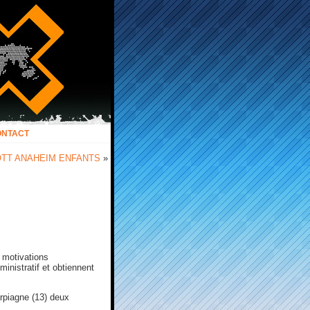
ONTACT
OTT ANAHEIM ENFANTS
»
s motivations
inistratif et obtiennent
arpiagne (13) deux