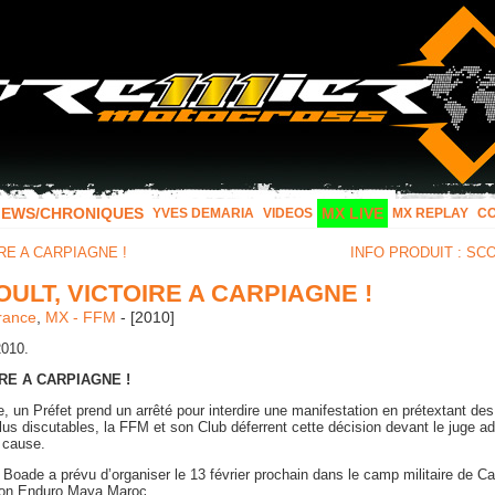
IEWS/CHRONIQUES
MX LIVE
YVES DEMARIA
VIDEOS
MX REPLAY
C
RE A CARPIAGNE !
INFO PRODUIT : SC
ULT, VICTOIRE A CARPIAGNE !
rance
,
MX - FFM
- [2010]
2010.
RE A CARPIAGNE !
, un Préfet prend un arrêté pour interdire une manifestation en prétextant de
s discutables, la FFM et son Club déferrent cette décision devant le juge adm
e cause.
 Boade a prévu d’organiser le 13 février prochain dans le camp militaire de C
tion Enduro Maya Maroc.