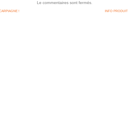
Le commentaires sont fermés.
GOULT,
VICTOIRE
CARPIAGNE !
A
INFO PRODUIT 
CARPIAGNE
!