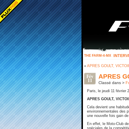
INTERV
THE FARM-4-MX
«
APRES GOULT, VICTOI
Fév
APRES GO
11
Classé dans >
F
Paris, le jeudi 11 février 
APRES GOULT, VICTOI
Cela devient une habitude
environnementales des plu
une nouvelle fois gain d
En effet, le Moto-Club de
spéciales de la compéti