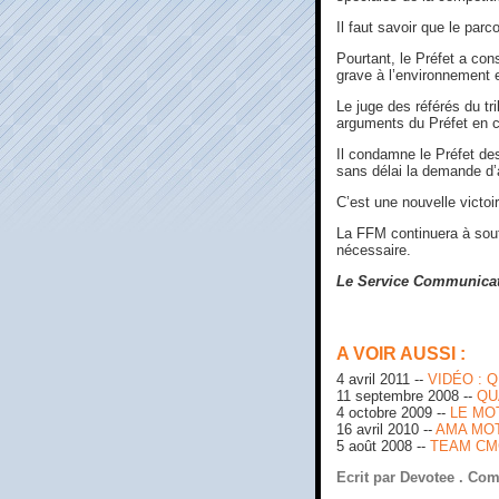
Il faut savoir que le par
Pourtant, le Préfet a con
grave à l’environnement e
Le juge des référés du tri
arguments du Préfet en co
Il condamne le Préfet de
sans délai la demande d’
C’est une nouvelle victoi
La FFM continuera à soute
nécessaire.
Le Service Communica
A VOIR AUSSI :
4 avril 2011 --
VIDÉO : 
11 septembre 2008 --
QU
4 octobre 2009 --
LE MOT
16 avril 2010 --
AMA MOT
5 août 2008 --
TEAM CMC
Ecrit par Devotee .
Com