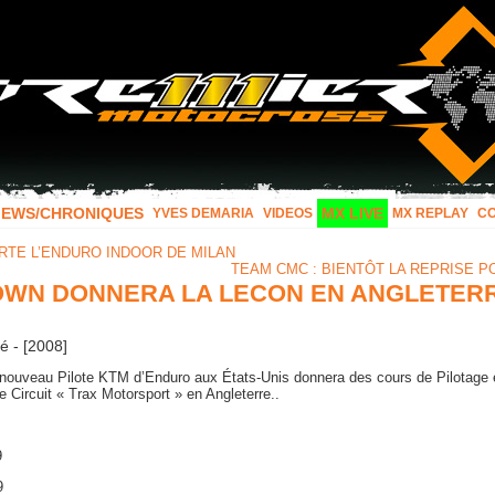
IEWS/CHRONIQUES
MX LIVE
YVES DEMARIA
VIDEOS
MX REPLAY
C
TE L’ENDURO INDOOR DE MILAN
TEAM CMC : BIENTÔT LA REPRISE P
OWN DONNERA LA LECON EN ANGLETERR
é - [2008]
 nouveau Pilote KTM d’Enduro aux États-Unis donnera des cours de Pilotage
le Circuit « Trax Motorsport » en Angleterre..
9
9