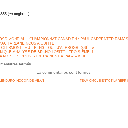
655 (en anglais..)
SS MONDIAL – CHAMPIONNAT CANADIEN : PAUL CARPENTER RAMAS
AC FARLANE NOUS A QUITTÉ
 CLERMONT : « JE PENSE QUE J’AI PROGRESSÉ.. »
NIQUE-ANALYSE DE BRUNO LOSITO : TROISIÈME..!
A MX : LES PROS S’ENTRAÎNENT À PALA – VIDÉO
sur
mentaires fermés
MIKE
Le commentaires sont fermés.
BROWN
DONNERA
’ENDURO INDOOR DE MILAN
LA
TEAM CMC : BIENTÔT LA REPRI
LECON
EN
ANGLETERRE
FIN
JANVIER