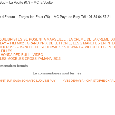
ud – La Voulte (07) – MC la Voulte
 d’Enduro – Forges les Eaux (76) – MC Pays de Bray Tél : 01.34.64.87.21
QUILIBRISTES SE POSENT A MARSEILLE : LA CREME DE LA CREME DU
LAY – FIM MX2 : GRAND PRIX DE LETTONIE, LES 2 MANCHES EN INT
OCROSS – MANCHE DE SOUTHWICK : STEWART & VILLOPOTO « POUR
 FILLES
 HONDA RED BULL : VIDÉO
 LES MODÈLES CROSS YAMAHA ‘2013
sur
mentaires fermés
AGENDA
Le commentaires sont fermés.
WEEK-
END
OINT SUR SA SAISON AVEC LUDIVINE PUY
YVES DEMARIA – CHRISTOPHE CHARLI