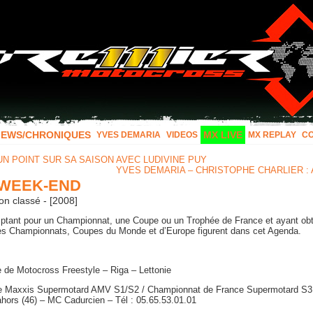
IEWS/CHRONIQUES
MX LIVE
YVES DEMARIA
VIDEOS
MX REPLAY
C
UN POINT SUR SA SAISON AVEC LUDIVINE PUY
YVES DEMARIA – CHRISTOPHE CHARLIER :
WEEK-END
n classé - [2008]
ptant pour un Championnat, une Coupe ou un Trophée de France et ayant ob
des Championnats, Coupes du Monde et d’Europe figurent dans cet Agenda.
de Motocross Freestyle – Riga – Lettonie
e Maxxis Supermotard AMV S1/S2 / Championnat de France Supermotard S3
hors (46) – MC Cadurcien – Tél : 05.65.53.01.01