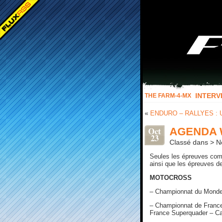
INTERV
THE FARM-4-MX
«
ENDURO – RALLYES : 
Oct
AGENDA 
23
Classé dans > No
Seules les épreuves com
ainsi que les épreuves 
MOTOCROSS
– Championnat du Monde 
– Championnat de Franc
France Superquader – Ca